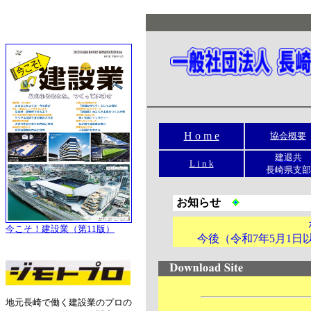
H o m e
協会概要
建退共
L i n k
長崎県支部
お知らせ
今こそ！建設業（第11版）
今後（令和7年5月1日
地元長崎で働く建設業のプロの