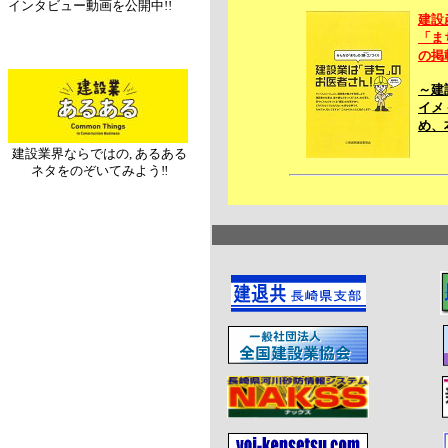
インタビュー動画を公開中!!
建設
「ま
の掲
～建
イメ
め、
建設業界ならではの, あるある
ネタをのぞいてみよう‼